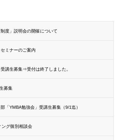
証制度」説明会の開催について
」セミナーのご案内
 受講生募集⇒受付は終了しました。
生募集
「YMBA勉強会」受講生募集（9/1迄）
ィング個別相談会